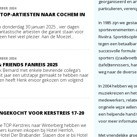
georganiseerd en and
BER 2024
particulieren, vereni
4 TOP-ARTIESTEN NAAR COCHEM IN
In 1985 zijn we gesta
donderdag 30 januari 2025 , vier dagen
sportevenementen a
fantastische artiesten die garant staan voor
en heel veel plezier. Aan de Moezel...
Rivièra. Sportdiscip
tegen een betaalbare 
succesvolle formule
sporters ((zaal)voetb
BER 2024
 FRIENDS FANREIS 2025
(tafel)tennissers, h
nk Bernard met enkele bevriende collega's
weg naar de divers
dit jaar een uitstapje gemaakt te hebben naar
den heeft Henk ervoor gekozen om volgend
In 2004 hebben wij on
muziekreizen en het
medewerkers, relati
originele wijze wille
NGEKOCHT VOOR KERSTREIS 17-20
een helpende hand to
voor meer informatie
e TOP-Kerstreis naar Winterberg hebben we
ers kunnen inkopen bij Hotel Herrloh,
Hotel Der Brabander. Slapen doe je bij Hotel
Met vriendelijke gro