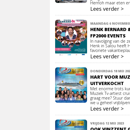
Herrloh maar eten en 
Lees verder >
MAANDAG 6 NOVEMBER
HENK BERNARD &
FP2000 EVENTS
In navolging van de z
Henk in Salou heeft 
favoriete vakantiepla
Lees verder >
DONDERDAG 18 MEI 20
HART VOOR MUZI
UITVERKOCHT
Met enorme trots ku
Muziek Tv-artiest crui
graag mee? Stuur da
we u geheel vrijblijve
Lees verder >
VRIJDAG 12 MEI 2023
OOK VINZZENT 