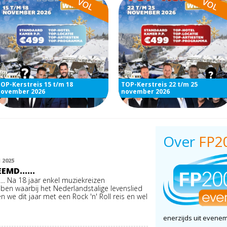
OP-Kerstreis 15 t/m 18
TOP-Kerstreis 22 t/m 25
november 2026
november 2026
Over
FP2
 2025
EMD......
.. Na 18 jaar enkel muziekreizen
ben waarbij het Nederlandstalige levenslied
n we dit jaar met een Rock 'n' Roll reis en wel
enerzijds uit evene