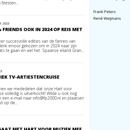
feesten...
Frank Peters
René Weijmans
 2023
 FRIENDS OOK IN 2024 OP REIS MET
eer succesvolle edities van de fanreis van
Henk ervoor gekozen om in 2024 naar zijn
ats te gaan en wel het Spaanse eiland Gran...
23
EK TV-ARTIESTENCRUISE
nen we mededelen dat onze Hart voor
se volledig is uitverkocht! Wilde u ook nog
n een e-mail naar
info@fp2000.nl
en plaatsen
nd op de...
GAAT MET HART VOOR MUZIEK MEE