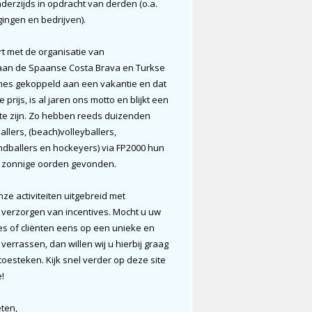
erzijds in opdracht van derden (o.a.
gingen en bedrijven).
rt met de organisatie van
an de Spaanse Costa Brava en Turkse
lines gekoppeld aan een vakantie en dat
prijs, is al jaren ons motto en blijkt een
 te zijn. Zo hebben reeds duizenden
allers, (beach)volleyballers,
andballers en hockeyers) via FP2000 hun
e zonnige oorden gevonden.
ze activiteiten uitgebreid met
 verzorgen van incentives. Mocht u uw
es of cliënten eens op een unieke en
n verrassen, dan willen wij u hierbij graag
esteken. Kijk snel verder op deze site
!
eten,