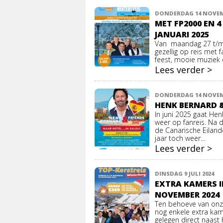
DONDERDAG 14 NOVEM
MET FP2000 EN 
JANUARI 2025
Van maandag 27 t/m 
gezellig op reis met 
feest, mooie muziek e
Lees verder >
DONDERDAG 14 NOVEM
HENK BERNARD &
In juni 2025 gaat He
weer op fanreis. Na 
de Canarische Eilan
jaar toch weer...
Lees verder >
DINSDAG 9 JULI 2024
EXTRA KAMERS I
NOVEMBER 2024
Ten behoeve van onz
nog enkele extra kam
gelegen direct naast 