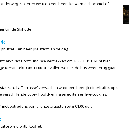
 Onderweg trakteren we u op een heerlijke warme chocomel of
nt in de Skihütte
4:
tbuffet. Een heerlijke start van de dag.
tmarkt van Dortmund. We vertrekken om 10.00 uur. U kunt hier
lige Kerstmarkt. Om 17.00 uur zullen we met de bus weer terug gaan
estaurant ’La Terrasse’ verwacht alwaar een heerlijk dinerbuffet op u
le verschillende voor-, hoofd- en nagerechten en live-cooking.
e” met optredens van al onze artiesten tot ± 01.00 uur.
:
itgebreid ontbijtbuffet.