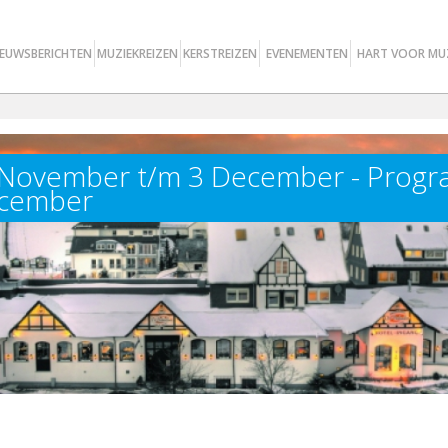
IEUWSBERICHTEN
MUZIEKREIZEN
KERSTREIZEN
EVENEMENTEN
HART VOOR MU
30 November t/m 3 December - Prog
ecember