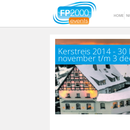
HOME
N
Kerstreis 2014 - 
november t/m 3 d