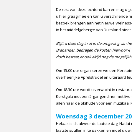
De rest van deze ochtend kan en mag u ge
u hier graag mee en kan u verschillende 
bezoek brengen aan het nieuwe Welness-ce
in het middelgebergte van Duitsland biedt
Blijft u deze dag in of in de omgeving van h
Brabander, bedragen de kosten hiervoor € 11
doch bestaat er ook altijd nog de mogelijk
Om 15.00 uur organiseren we een Kerstbing
overheerlijke Apfelstrüdel en uiteraard le
Om 18.30 uur wordt u verwacht in restaura
Kerstgala met een 5-gangendiner met live
allen naar de Skihütte voor een muzikaal 
Woensdag 3 december 20
Helaas is dit alweer de laatste dag. Nadat 
laatste spullen in te pakken en moet u uw s