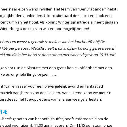
heel naar eigen wens invullen. Het team van “Der Brabander” helpt
mogelijkheden aanbieden. U kunt uiteraard deze ochtend ook een
ntrum van het hotel. Als koning Winter zijn intrede al heeft gedaan
 Winterberg u ook tal van wintersportmogelijkheden!
et hotel en wenst u gebruik te maken van het lunchbuffet bij De
,50 per persoon. Wellicht heeft u dit al bij uw boeking gereserveerd
heid om dit in het hotel te doen tot en met woensdagavond 19.00 uur!
o voor u in de Skihütte met een gratis kopje koffie/thee met een
uke en originele Bingo-prijzen……..
nt “La Terrasse” voor een onvergetelijk avond en fantastisch
-muziek van Jheron van der Heijden. Aansluitend gaan we met z'n
Kerstfeest met live-optredens van alle aanwezige artiesten.
14:
u heeft genoten van het ontbijtbuffet, heeft iedereen tijd om de
leutel voor uiterlijk 11.00 uur inleveren. Om 11.15 uur staan onze