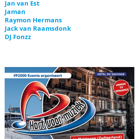
Jan van Est
Jaman
Raymon Hermans
Jack van Raamsdonk
DJ Fonzz