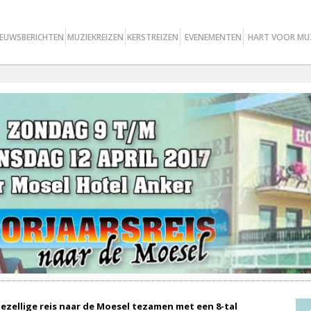
IEUWSBERICHTEN
MUZIEKREIZEN
KERSTREIZEN
EVENEMENTEN
HART VOOR MU
gezellige reis naar de Moesel tezamen met een 8-tal