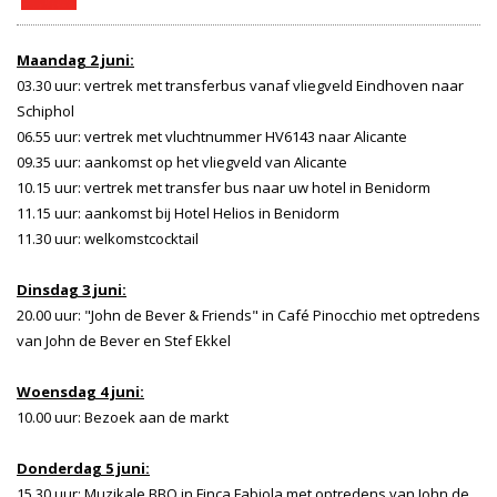
Maandag 2 juni:
03.30 uur: vertrek met transferbus vanaf vliegveld Eindhoven naar
Schiphol
06.55 uur: vertrek met vluchtnummer HV6143 naar Alicante
09.35 uur: aankomst op het vliegveld van Alicante
10.15 uur: vertrek met transfer bus naar uw hotel in Benidorm
11.15 uur: aankomst bij Hotel Helios in Benidorm
11.30 uur: welkomstcocktail
Dinsdag 3 juni:
20.00 uur: "John de Bever & Friends" in Café Pinocchio met optredens
van John de Bever en Stef Ekkel
Woensdag 4 juni:
10.00 uur: Bezoek aan de markt
Donderdag 5 juni:
15.30 uur: Muzikale BBQ in Finca Fabiola met optredens van John de