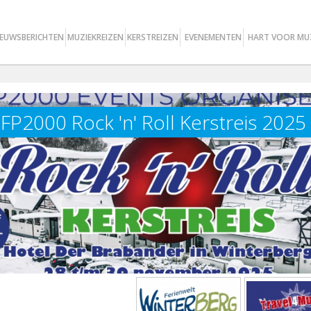
IEUWSBERICHTEN
MUZIEKREIZEN
KERSTREIZEN
EVENEMENTEN
HART VOOR MU
FP2000 Rock 'n' Roll Kerstreis 20