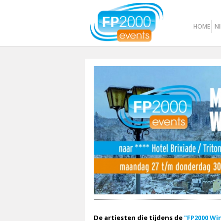
HOME
N
De artiesten die tijdens de
"FP2000 Win