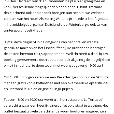
invullen. Het team van “Der Brabander” helpt u hier graag mee en
kan u verschillende mogelijkheden aanbieden. U kunt uiteraard
deze ochtend ook een bezoek brengen aan het nieuwe Welness-
centrum van het hotel. Als koning Winter zijn intrede al heeft gedaan
in het middelgebergte van Duitsland biedt Winterberg u ook tal van
wintersportmogelijkheden!
Blijft u deze dag in of in de omgeving van het hotel en wenst u
gebruik te maken van het lunchbuffet bij De Brabander, bedragen
de kosten hiervoor € 11,50 per persoon. Wellicht heeft u dit al bij uw
boeking gereserveerd doch bestaat er ook altijd nog de mogelijkheid
om dit in het hotel te doen tot en met woensdagavond 19.00 uur!
Om 15.00 uur organiseren we een
Kerstbingo
voor u in de Skihütte
met een gratis kopje koffie/thee met een overheerlijke Apfelstrüdel
en uiteraard leuke en originele Bingo-prijzen……..
Tussen 18.00 en 19.00 uur wordt u in het restaurant ’La Terrasse’
verwacht alwaar een heerlijk dinerbuffet op u staat te wachten. Het
buffet bestaat uit vele verschillende voor-, hoofd- en nagerechten