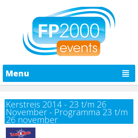
Menu
Kerstreis 2014 - 23 t/m 26
November - Programma 23 t/m
26 november