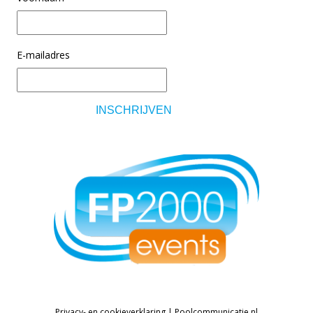
E-mailadres
Privacy- en cookieverklaring
|
Poolcommunicatie.nl