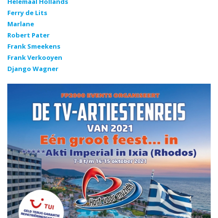
Helemaal Hollands
Ferry de Lits
Marlane
Robert Pater
Frank Smeekens
Frank Verkooyen
Django Wagner