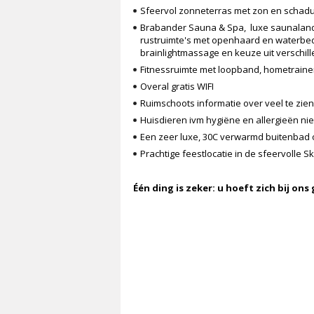
Sfeervol zonneterras met zon en schadu
Brabander Sauna & Spa, luxe saunaland
rustruimte's met openhaard en waterbe
brainlightmassage en keuze uit verschi
Fitnessruimte met loopband, hometrainer
Overal gratis WIFI
Ruimschoots informatie over veel te zien
Huisdieren ivm hygiëne en allergieën ni
Een zeer luxe, 30C verwarmd buitenbad 
Prachtige feestlocatie in de sfeervolle Sk
Één ding is zeker: u hoeft zich bij ons