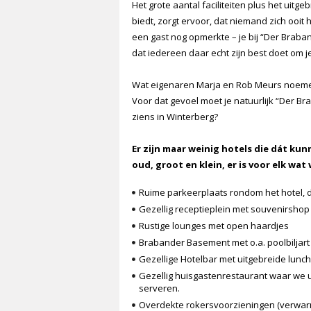
Het grote aantal faciliteiten plus het uit
biedt, zorgt ervoor, dat niemand zich ooit 
een gast nog opmerkte – je bij “Der Braban
dat iedereen daar echt zijn best doet om j
Wat eigenaren Marja en Rob Meurs noeme
Voor dat gevoel moet je natuurlijk “Der B
ziens in Winterberg?
Er zijn maar weinig hotels die dát ku
oud, groot en klein, er is voor elk wat 
Ruime parkeerplaats rondom het hotel, d
Gezellig receptieplein met souvenirsho
Rustige lounges met open haardjes
Brabander Basement met o.a. poolbiljar
Gezellige Hotelbar met uitgebreide lunc
Gezellig huisgastenrestaurant waar we u 
serveren.
Overdekte rokersvoorzieningen (verwar