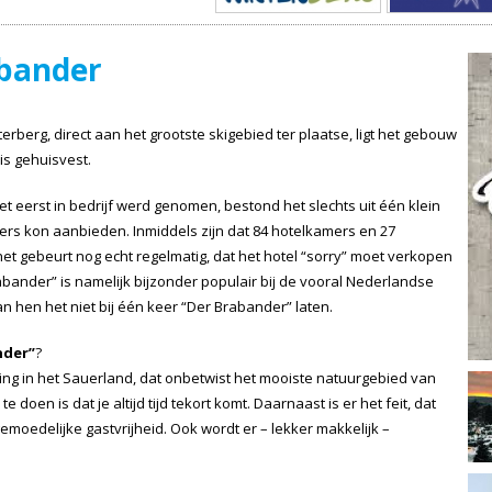
abander
erberg, direct aan het grootste skigebied ter plaatse, ligt het gebouw
is gehuisvest.
et eerst in bedrijf werd genomen, bestond het slechts uit één klein
ers kon aanbieden. Inmiddels zijn dat 84 hotelkamers en 27
 gebeurt nog echt regelmatig, dat het hotel “sorry” moet verkopen
abander” is namelijk bijzonder populair bij de vooral Nederlandse
 van hen het niet bij één keer “Der Brabander” laten.
nder”
?
ging in het Sauerland, dat onbetwist het mooiste natuurgebied van
 doen is dat je altijd tijd tekort komt. Daarnaast is er het feit, dat
gemoedelijke gastvrijheid. Ook wordt er – lekker makkelijk –