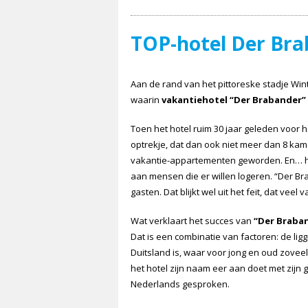
TOP-hotel Der Br
Aan de rand van het pittoreske stadje Wint
waarin
vakantiehotel “Der Brabander”
Toen het hotel ruim 30 jaar geleden voor h
optrekje, dat dan ook niet meer dan 8 kam
vakantie-appartementen geworden. En… het
aan mensen die er willen logeren. “Der Br
gasten. Dat blijkt wel uit het feit, dat veel
Wat verklaart het succes van
“Der Braba
Dat is een combinatie van factoren: de lig
Duitsland is, waar voor jong en oud zoveel te
het hotel zijn naam eer aan doet met zijn 
Nederlands gesproken.