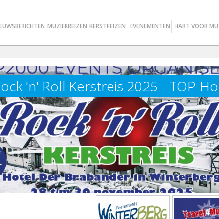
IEUWSBERICHTEN
MUZIEKREIZEN
KERSTREIZEN
EVENEMENTEN
HART VOOR MU
ock 'n' Roll Kerstreis 2025 - TOP-H