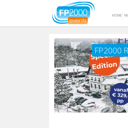
HOME
N
FP2000 R