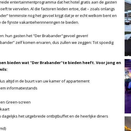
gebreide entertainmentprogramma dat het hotel gratis aan de gasten
hoeft te vervelen. Al die factoren leiden ertoe, dat – zoals onlangs
der” tenminste nog het gevoel krijgt dat je er echt welkom bent en
e de fijnste vakantieherinneringen te bieden.
n: hun gasten het "Der Brabander"gevoel geven!
rabander” zelf komen ervaren, dus zullen we zeggen: Tot spoedig
nnen bieden wat "Der Brabander"te bieden heeft. Voor jong en
wils:
us altijd in de buurt van uw kamer of appartement
p em informatiestands
t en Green-screen
hkaart
dagelijks het uitgebreide ontbijtbuffet en de heerlijke diners
md)