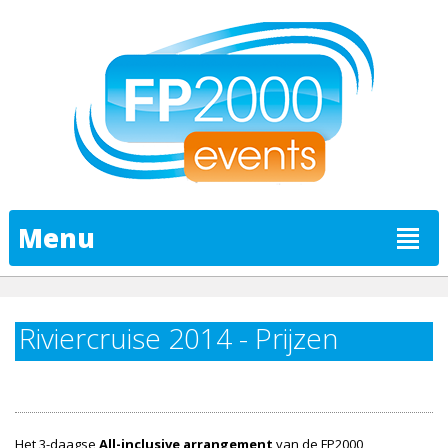
Menu
Riviercruise 2014 - Prijzen
Het 3-daagse
All-inclusive arrangement
van de FP2000