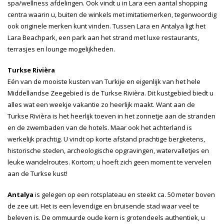
spa/wellness afdelingen. Ook vindt u in Lara een aantal shopping
centra waarin u, buiten de winkels met imitatiemerken, tegenwoordig
ook originele merken kunt vinden. Tussen Lara en Antalya ligt het
Lara Beachpark, een park aan het strand met luxe restaurants,
terrasjes en lounge mogelijkheden.
Turkse Rivièra
Eén van de mooiste kusten van Turkije en eigenlijk van het hele
Middellandse Zeegebied is de Turkse Rivièra. Dit kustgebied biedt u
alles wat een weekje vakantie zo heerlijk maakt. Want aan de
Turkse Rivièra is het heerlijk toeven in het zonnetje aan de stranden
en de zwembaden van de hotels. Maar ook het achterland is
werkelijk prachtig. U vindt op korte afstand prachtige bergketens,
historische steden, archeologische opgravingen, watervalletjes en
leuke wandelroutes. Kortom; u hoeft zich geen moment te vervelen
aan de Turkse kust!
Antalya
is gelegen op een rotsplateau en steekt ca. 50 meter boven
de zee uit. Het is een levendige en bruisende stad waar veel te
beleven is. De ommuurde oude kern is grotendeels authentiek, u