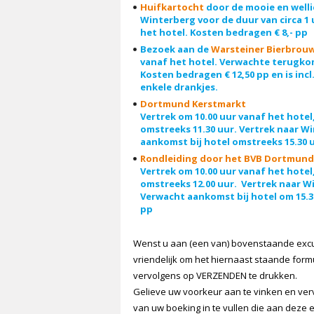
Huifkartocht
door de mooie en well
Winterberg voor de duur van circa 1 
het hotel. Kosten bedragen € 8,- pp
Bezoek aan de
Warsteiner Bierbrouw
vanaf het hotel. Verwachte terugko
Kosten bedragen € 12,50 pp en is incl
enkele drankjes.
Dortmund Kerstmarkt
Vertrek om 10.00 uur vanaf het hot
omstreeks 11.30 uur. Vertrek naar Wi
aankomst bij hotel omstreeks 15.30 
Rondleiding door het BVB Dortmund
Vertrek om 10.00 uur vanaf het hotel
omstreeks 12.00 uur. Vertrek naar W
Verwacht aankomst bij hotel om 15.3
pp
Wenst u aan (een van) bovenstaande excu
vriendelijk om het hiernaast staande formul
vervolgens op VERZENDEN te drukken.
Gelieve uw voorkeur aan te vinken en ver
van uw boeking in te vullen die aan deze