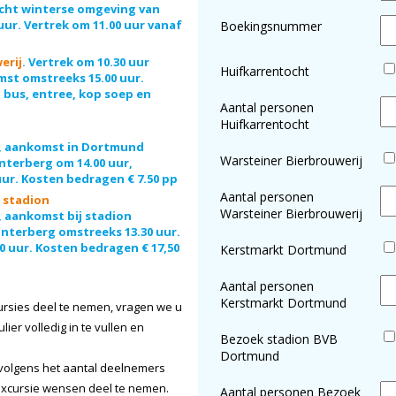
icht winterse omgeving van
uur. Vertrek om 11.00 uur vanaf
Boekingsnummer
erij
. Vertrek om 10.30 uur
Huifkarrentocht
mst omstreeks 15.00 uur.
. bus, entree, kop soep en
Aantal personen
Huifkarrentocht
el, aankomst in Dortmund
Warsteiner Bierbrouwerij
nterberg om 14.00 uur,
uur. Kosten bedragen € 7.50 pp
Aantal personen
 stadion
Warsteiner Bierbrouwerij
, aankomst bij stadion
interberg omstreeks 13.30 uur.
0 uur. Kosten bedragen € 17,50
Kerstmarkt Dortmund
Aantal personen
Kerstmarkt Dortmund
rsies deel te nemen, vragen we u
ier volledig in te vullen en
Bezoek stadion BVB
Dortmund
volgens het aantal deelnemers
 excursie wensen deel te nemen.
Aantal personen Bezoek