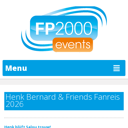
Menu
Henk Bernard & Friends Fanreis
2026
Henk blijft Salou trouw!