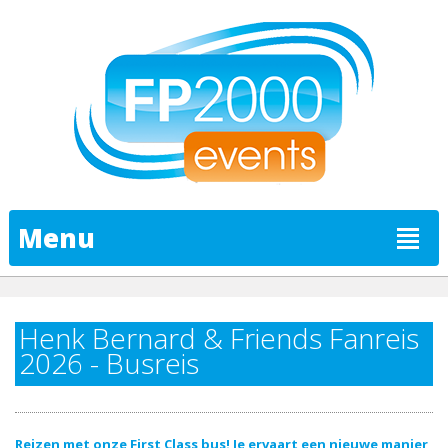
Menu
Henk Bernard & Friends Fanreis
2026 - Busreis
Reizen met onze First Class bus! Je ervaart een nieuwe manier