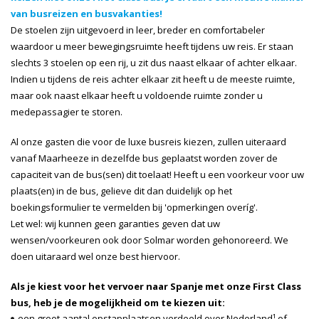
van busreizen en busvakanties!
De stoelen zijn uitgevoerd in leer, breder en comfortabeler
waardoor u meer bewegingsruimte heeft tijdens uw reis. Er staan
slechts 3 stoelen op een rij, u zit dus naast elkaar of achter elkaar.
Indien u tijdens de reis achter elkaar zit heeft u de meeste ruimte,
maar ook naast elkaar heeft u voldoende ruimte zonder u
medepassagier te storen.
Al onze gasten die voor de luxe busreis kiezen, zullen uiteraard
vanaf Maarheeze in dezelfde bus geplaatst worden zover de
capaciteit van de bus(sen) dit toelaat! Heeft u een voorkeur voor uw
plaats(en) in de bus, gelieve dit dan duidelijk op het
boekingsformulier te vermelden bij 'opmerkingen overíg'.
Let wel: wij kunnen geen garanties geven dat uw
wensen/voorkeuren ook door Solmar worden gehonoreerd. We
doen uitaraard wel onze best hiervoor.
Als je kiest voor het vervoer naar Spanje met onze First Class
bus, heb je de mogelijkheid om te kiezen uit:
een groot aantal
opstapplaatsen
verdeeld over Nederland¹ of